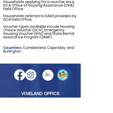
Households applying for a voucher via a
DCA Office of Housing Assistance (OHA)
Field Office.
Households referred to DASH providers by
DCA Field Office.
Voucher types available incude
Housing
Choice Voucher (HCV),
Emergency
Housing Voucher (EHV) and St
ate Rental
Assistance Program (SRAP).
Counties:
Cumberland, Cape May, and
Burlington.
VINELAND OFFICE
818 E. Landis Ave., Suite C
Vineland, NJ 08360
856-405-6753