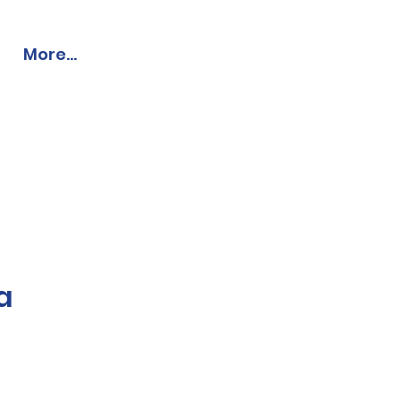
More...
a