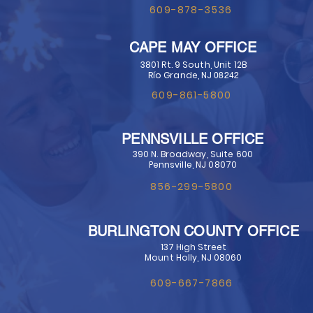
609-878-3536
CAPE MAY OFFICE
3801 Rt. 9 South, Unit 12B
Río Grande, NJ
08242
609-861-5800
PENNSVILLE OFFICE
390 N. Broadway, Suite 600
Pennsville, NJ 08070
856-299-5800
BURLINGTON COUNTY OFFICE
137 High Street
Mount Holly, NJ 08060
609-667-7866